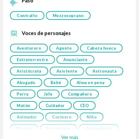
Paso
Contralto
Mezzosoprano
Voces de personajes
Aventurero
Agente
Cabeza hueca
Extraterrestre
Anunciante
Aristócrata
Asistente
Astronauta
Abogado
Bebé
Alma en pena
Perra
Jefe
Compañero
Matón
Cuidador
CEO
Animador
Cocinero
Niño
Payaso
Entrenador
Comandante
Ver más