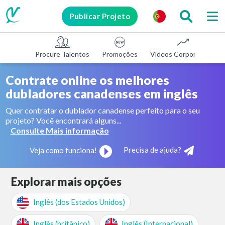
Publicar Projeto
Procure Talentos
Promoções
Vídeos Corporativos
Contrate online os melhores
dubladores canadenses em inglês
Quer contratar o dublador canadense perfeito para o seu
projeto? Você encontrará alguns...
Consulte Mais informação
Precisa de ajuda?
Veja como funciona!
Explorar mais opções
Inglês (dos Estados Unidos)
Inglês (britânico)
Inglês (Internacional)