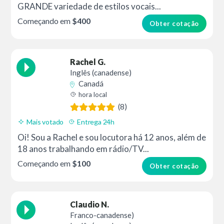
GRANDE variedade de estilos vocais...
Começando em
$400
Obter cotação
Rachel G.
Inglês (canadense)
Canadá
hora local
(8)
Mais votado
Entrega 24h
Oi! Sou a Rachel e sou locutora há 12 anos, além de
18 anos trabalhando em rádio/TV...
Começando em
$100
Obter cotação
Claudio N.
Franco-canadense)