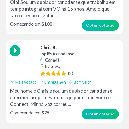
Olá! Sou um dublador canadense que trabalha em
tempo integral com VO há 15 anos. Amo o que
faço e tenho orgulho...
Começando em
$100
Obter cotação
Chris B.
Inglês (canadense)
Canadá
hora local
(2)
Mais votado
Entrega 24h
Bom valor
Meu nome é Chris e sou um dublador canadense
com meu próprio estúdio equipado com Source
Connect. Minha voz correu...
Começando em
$75
Obter cotação