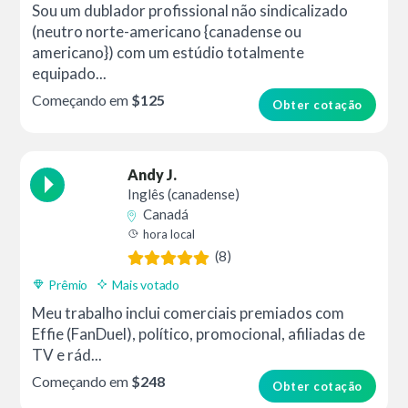
Sou um dublador profissional não sindicalizado
(neutro norte-americano {canadense ou
americano}) com um estúdio totalmente
equipado...
Começando em
$125
Obter cotação
Andy J.
Inglês (canadense)
Canadá
hora local
(8)
Prêmio
Mais votado
Meu trabalho inclui comerciais premiados com
Effie (FanDuel), político, promocional, afiliadas de
TV e rád...
Começando em
$248
Obter cotação