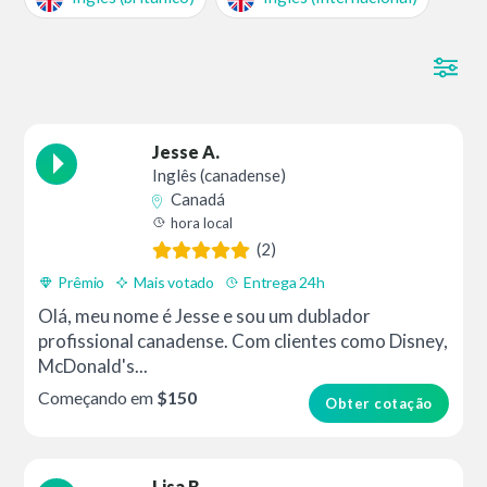
Jesse A.
Inglês (canadense)
Canadá
hora local
(2)
Prêmio
Mais votado
Entrega 24h
Olá, meu nome é Jesse e sou um dublador
profissional canadense. Com clientes como Disney,
McDonald's...
Começando em
$150
Obter cotação