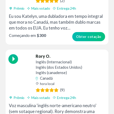
(2)
Prêmio
Mais votado
Entrega 24h
Eu sou Katelyn, uma dubladora em tempo integral
que mora no Canadá, mas também dublo marcas
em todos os EUA. Eu tenho voz...
Começando em
$300
Obter cotação
Rory O.
Inglês (Internacional)
Inglês (dos Estados Unidos)
Inglês (canadense)
Canadá
hora local
(9)
Prêmio
Mais votado
Entrega 24h
Voz masculina 'inglês norte-americano neutro'
(sem sotaque regional). Rory demonstra uma