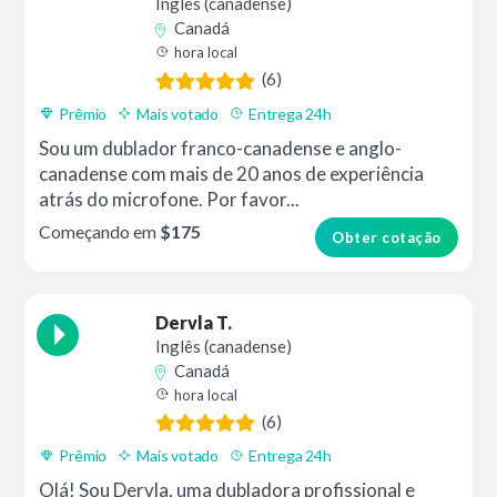
Inglês (canadense)
Canadá
hora local
(6)
Prêmio
Mais votado
Entrega 24h
Sou um dublador franco-canadense e anglo-
canadense com mais de 20 anos de experiência
atrás do microfone. Por favor...
Começando em
$175
Obter cotação
Dervla T.
Inglês (canadense)
Canadá
hora local
(6)
Prêmio
Mais votado
Entrega 24h
Olá! Sou Dervla, uma dubladora profissional e